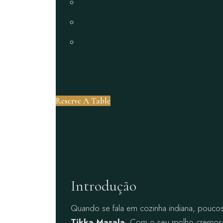
Reserve A Table
Introdução
Quando se fala em cozinha indiana, pouco
Tikka Masala
. Com o seu molho cremoso 