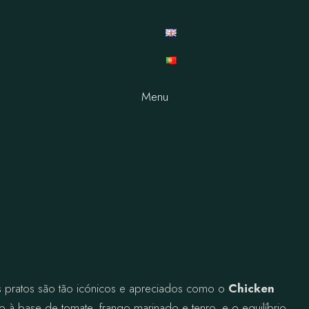
Menu
s pratos são tão icónicos e apreciados como o
Chicken
à base de tomate, frango marinado e tenro, e o equilíbrio